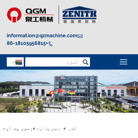
information@qzmachine.com

+86-18105956815


د مینو لید لید بدل کړئ

زموږ په اړه
کور
>
زموږ په اړه
>