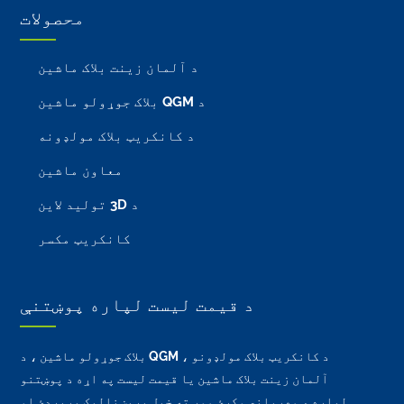
محصولات
د آلمان زینت بلاک ماشین
د QGM بلاک جوړولو ماشین
د کانکریټ بلاک مولډونه
معاون ماشین
د 3D تولید لاین
کانکریټ مکسر
د قیمت لیست لپاره پوښتنې
د کانکریټ بلاک مولډونو ، QGM بلاک جوړولو ماشین ، د
آلمان زینت بلاک ماشین یا قیمت لیست په اړه د پوښتنو
لپاره ، مهرباني وکړئ موږ ته خپل بریښنالیک پریږدئ او