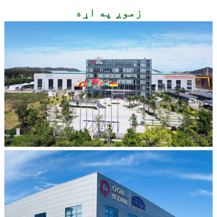
زموږ په اړه