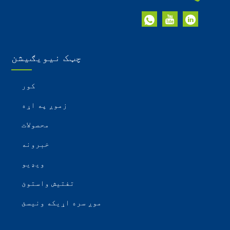
چټک نیویګیشن
کور
زموږ په اړه
محصولات
خبرونه
ویډیو
تفتیش واستوئ
موږ سره اړیکه ونیسئ