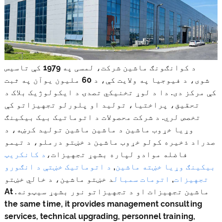
د کوانګونګ ماشین شرکت، لمسی په 1979 کې تاسیس
شوی، د فیوجیا په ولایت کې، د 60 ملیون یوآن په ثبت
کې مرکز دی. دا د لوړ تخنیکي تصدۍ د ایکولوژیک بلاک د
تحقیق، پراختیا، تولید او پلورلو تجهیزاتو کې
تخصص لري. د شرکت محصولات د اتوماتیک بیک بیکینګ
وړیا خړوب ماشین د ماشین ماشین تولید کرښه، د
صدراد ذخیره کولو خړوب ماشین د خښتو درملو، د تیمو
فاضله موادو لپاره بشپړ تجهیزات،
د کانکریټ
بیکینګ وړیا خښته ماشین
,
د اتوماتیک خښتې د انګورو
تجهیزات
,
اتومات سمبال
د خښتو ماشین، د خالي خښتو
ماشین تجهیزات او د تجهیزاتو نور بشپړ سیټونه. At
the same time, it provides management consulting
services, technical upgrading, personnel training,