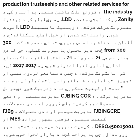
production trusteeship and other related services for
the industry. د کورني بلاک ماشین صنعت، په آلمان کې د
Zonity ټیکنالوژۍ صنعت، LDD. په بښلولو کې د زینتیک
مفترونگ شرکت شرکت، د زینتیک مایټسینګ I. LDD نوښت
شوی، رامینځته شوی، او خپل اصلي ټیکنالوژي د
آلمان د ادغام په اساس جوړوي. تر دې دمه، شرکت د 300
300 from څخه ډیر محصول پاتیرونه ګټلي، چې له دې
جملې دي چې 21 د دوی له 21 د اختراعاتو د ملکیت ملي
ادارې ادارې لخوا اختیار شوي. په 2017 2017 کې،
کوانانګونګ شرکت، د چین د صنایعو لومړۍ نیټې او
تجهیزاتو لپاره د خدماتو رامینځته کولو لپاره د د
"خدمت او کیفیت مفکورې ته د ژغرجیک شوي خښتو حل
مدیر په توګه، د GJBING COR مدیریت سیسټم او د هغې
محصولات په کیفیت پلي کیږي، او د دې محصولات د
FJBINGCRE مدیریت سیسټم او د دې محصولات د FJB9
کیفیت سیسټم، فوجین مشهور برانډ MES او
DESO450015001 د کیفیت مدیریت سیسټم، د تختو د سرو
زرو مډال، چې په پراخه کچه د بازار لخوا خوښ شوی،